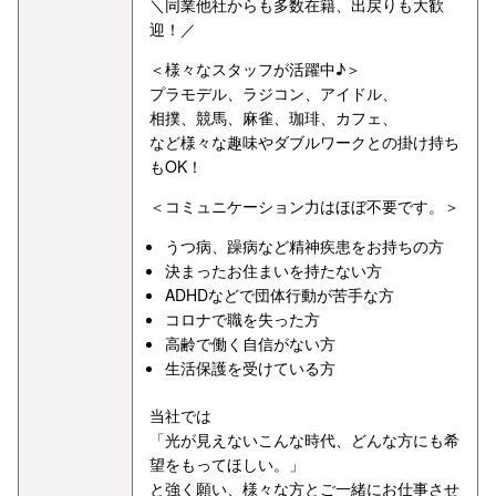
＼同業他社からも多数在籍、出戻りも大歓
迎！／
＜様々なスタッフが活躍中♪＞
プラモデル、ラジコン、アイドル、
相撲、競馬、麻雀、珈琲、カフェ、
など様々な趣味やダブルワークとの掛け持ち
もOK！
＜コミュニケーション力はほぼ不要です。＞
うつ病、躁病など精神疾患をお持ちの方
決まったお住まいを持たない方
ADHDなどで団体行動が苦手な方
コロナで職を失った方
高齢で働く自信がない方
生活保護を受けている方
当社では
「光が見えないこんな時代、どんな方にも希
望をもってほしい。」
と強く願い、様々な方とご一緒にお仕事させ