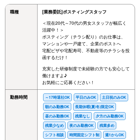
職種
[業務委託]ポスティングスタッフ
＜現在20代～70代の男女スタッフが幅広く
活躍中！＞
ポスティング（チラシ配り）のお仕事は、
マンションや一戸建て、企業のポストへ
宅配ピザや宅配寿司、不動産等のチラシを投
函するだけ！
充実した研修制度で未経験の方でも安心して
働けますよ♪
お気軽にご応募ください！
勤務時間
～17時退社OK
平日のみOK
土日祝のみOK
朝のみ勤務OK
長期休暇(夏/冬)限定OK
昼のみ勤務OK
残業なし
夕方のみ勤務OK
残業少なめ
夜のみ勤務OK
残業多め
シフト相談
時間固定シフト制
週1からOK