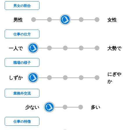
男女の割合
男性
女性
仕事の仕方
一人で
大勢で
職場の様子
にぎや
しずか
か
業務外交流
少ない
多い
仕事の特徴