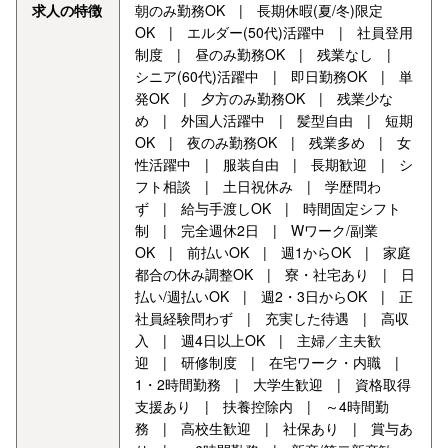
求人の特徴
朝のみ勤務OK | 長期休暇(夏/冬)限定
OK | エルダー(50代)活躍中 | 社員登用
制度 | 昼のみ勤務OK | 残業なし |
シニア(60代)活躍中 | 即日勤務OK | 単
発OK | 夕方のみ勤務OK | 残業少な
め | 外国人活躍中 | 髪型自由 | 短期
OK | 夜のみ勤務OK | 残業多め | 女
性活躍中 | 服装自由 | 長期歓迎 | シ
フト相談 | 土日祝休み | 学歴問わ
ず | 給与手渡しOK | 時間固定シフト
制 | 完全週休2日 | Wワーク/副業
OK | 前払いOK | 週1からOK | 家庭
都合の休み調整OK | 寮・社宅あり | 日
払い/週払いOK | 週2・3日からOK | 正
社員経験問わず | 充実した待遇 | 高収
入 | 週4日以上OK | 主婦／主夫歓
迎 | 研修制度 | 在宅ワーク・内職 |
1・2時間勤務 | 大学生歓迎 | 資格取得
支援あり | 扶養控除内 | ～4時間勤
務 | 高校生歓迎 | 社保あり | 賞与あ