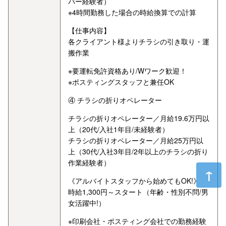
バー経験者）
※4時間勤務した場合の時給換算での計算
【仕事内容】
各クライアント様よりチラシの引き取り・運
搬作業
※要運転免許資格あり/Wワーク歓迎！
※ポスティングスタッフと兼任OK
④ チラシの折りオペレーター
チラシの折りオペレーター／月給19.6万円以
上（20代/入社1年目/未経験者）
チラシの折りオペレーター／月給25万円以
上（30代/入社3年目/2年以上のチラシの折り
作業経験者）
《アルバイトスタッフから始めてもOK!》
時給1,300円～スタート（年齢・性別不問/男
女活躍中!）
※印刷会社・ポスティング会社での勤務経験