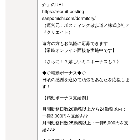
介」のURL
https://recruit-posting-
sanpomichi.com/dormitory/
（運営元：ポスティング散歩道／株式会社ア
ドクリエイト）
遠方の方もお気軽に応募できます！
【常時オンライン面接を実施中です】
《さらに！？嬉しいミニボーナスも？》
◆◇精勤ボーナス◆◇
日頃の感謝を込めて頑張るあなたを応援しま
す！
【精勤ボーナス支給例】
月間勤務日数20勤務以上から24勤務以内：
一律3,000円を支給♪♪♪
月間勤務日数25勤務以上：一律5,000円を支
給♪♪♪