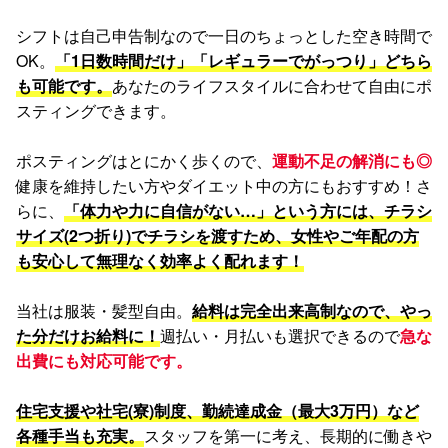
シフトは自己申告制なので一日のちょっとした空き時間で
OK。
「1日数時間だけ」「レギュラーでがっつり」どちら
も可能です。
あなたのライフスタイルに合わせて自由にポ
スティングできます。
ポスティングはとにかく歩くので、
運動不足の解消にも◎
健康を維持したい方やダイエット中の方にもおすすめ！さ
らに、
「体力や力に自信がない…」という方には、チラシ
サイズ(2つ折り)でチラシを渡すため、女性やご年配の方
も安心して無理なく効率よく配れます！
当社は服装・髪型自由。
給料は完全出来高制なので、やっ
た分だけお給料に！
週払い・月払いも選択できるので
急な
出費にも対応可能です。
住宅支援や社宅(寮)制度、勤続達成金（最大3万円）など
各種手当も充実。
スタッフを第一に考え、長期的に働きや