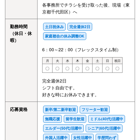
各事務所でチラシを受け取った後、現場（東
京都千代田区）へ
勤務時間
土日祝休み
完全週休2日
（休日・休
家庭都合の休み調整OK
暇）
6：00～22：00（フレックスタイム制）
月
火
水
木
金
土
日
祝日
〇
〇
〇
〇
〇
〇
〇
〇
完全週休2日
シフト自由です。
好きな時にお休みできます。
応募資格
新卒/第二新卒歓迎
フリーター歓迎
無職応援
留学生歓迎
ミドル(40代)活躍中
エルダー(50代)活躍中
シニア(60代)活躍中
外国人活躍中
女性活躍中
学歴問わず