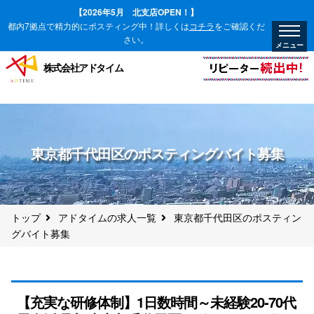
【2026年5月 北支店OPEN！】
都内7拠点で精力的にポスティング中！詳しくは
コチラ
をご確認くだ
さい。
株式会社アドタイム
東京都千代田区のポスティングバイト募集
トップ
アドタイムの求人一覧
東京都千代田区のポスティン
グバイト募集
【充実な研修体制】1日数時間～未経験20-70代