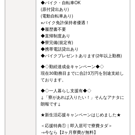
◆バイク・自転車OK
(原付貸出あり)
(電動自転車あり)
※バイク免許保持者優遇！
◆履歴書不要
◆直帰制度あり
◆寮完備(規定有)
◆携帯電話貸出あり
◆バイクプレゼントあります(2年以上勤務)
◆◇勤続達成金キャンペーン◆◇
現在30勤務目までに合計3万円を別途支給し
ております。
◆◇一人暮らし支援有◆◇
↓「寮があれば入りたい！」そんなアナタに
朗報です↓
★新生活応援キャンペーンはじめました★
＜応援特典①｜即入居可で寮費タダ＞
→今なら【2ヶ月寮費が無料】