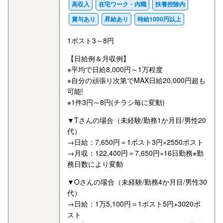
高収入
在宅ワーク・内職
扶養控除内
賞与あり
昇給あり
時給1000円以上
1ポスト3～8円
【日給例＆月収例】
※平均で日給8,000円～1万程度
※自分の頑張り次第でMAX日給20,000円超も
可能!
※1件3円～8円(チラシ毎に変動)
▼Tさんの場合（未経験/勤務1か月目/男性20
代）
→日給：7,650円＝1ポスト3円×2550ポスト
→月収：122,400円＝7,650円×16日勤務※勤
務日数により変動
▼Oさんの場合（未経験/勤務4か月目/男性30
代）
→日給：1万5,100円＝1ポスト5円×3020ポ
スト