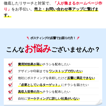
徹底したリサーチと対策で、
「人が集まるホームページ作
り」
をお手伝い。
売上・お問い合わせ率アップに繋げま
す。
ポスティングの反響でお困りの方！
お悩み
こんな
ございませんか？
費用対効果が高い
チラシを配布したい
デザインや印刷までを
ワンストップで行いたい
他社にポスティングを依頼したけど
反響に満足できない
「必要としているターゲット」
にチラシを届けたい
高収入世帯の方へ
チラシを配布したい
自社に
マーケティングに詳しい社員がいない