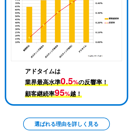
アドタイムは
0.5
業界最高水準
%
の反響率！
95
顧客継続率
%
越！
選ばれる理由を詳しく見る