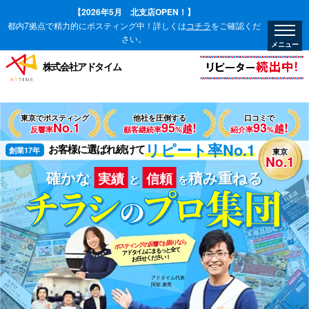
【2026年5月 北支店OPEN！】
都内7拠点で精力的にポスティング中！詳しくは
コチラ
をご確認くだ
さい。
株式会社アドタイム
東京でポスティング
他社を圧倒する
口コミで
No.1
95
!
93
!
越
越
反響率
顧客継続率
%
紹介率
%
リピート率No.1
創業17年
お客様に選ばれ続けて
東京
No.1
確かな
積み重ねる
実績
信頼
と
を
ポスティングの反響でお困りなら
アドタイムにまるっと全て
お任せください！
アドタイム代表
阿部 康秀