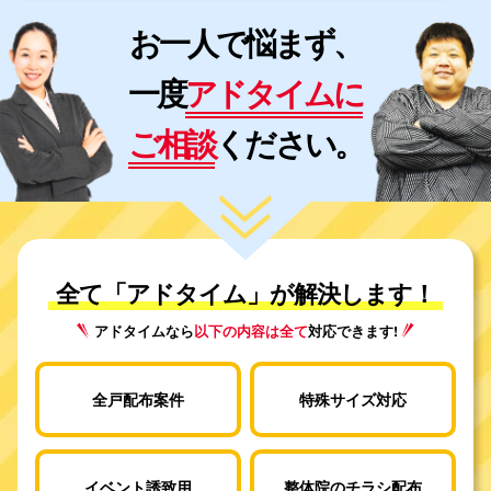
お一人で悩まず、
一度
アドタイムに
ご相談
ください。
全て「アドタイム」が解決します！
アドタイムなら
以下の内容は全て
対応できます!
全戸配布案件
特殊サイズ対応
イベント誘致用
整体院のチラシ配布