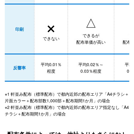
×
△
印刷
できるが
で
できない
配布単価が高い
配布
平均0.01％
平均0.02％～
平均
反響率
程度
0.03％程度
0.
※1 軒並み配布（標準配布）で都内近郊の配布エリア「A4チラシ＋
片面カラー＋配布部数1,000部＋配布期間1か月」の場合
※2 軒並み配布（標準配布）で都内近郊の配布エリア指定なし「A4
チラシ＋配布期間1か月」の場合