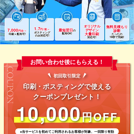
オリジナル
無料見積もり
1.7
円/枚～
7,000
最短翌日
デザイン
診断
円台～
の
ポスティング
配布OK!
大量印刷
印刷＋配布可!
たったの
のみ対応可!
19秒で完結!
対応可!
お問い合わせ後にもらえる！
初回取引
限定
印刷・ポスティングで使える
クーポンプレゼント！
10,000
円OFF
※当サービスを初めてご利用されるお客様が対象、一回限り有効