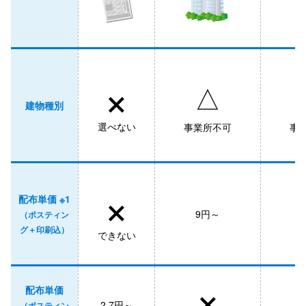
×
△
建物種別
選べない
事業所不可
事
×
配布単価 ※1
9円～
（ポスティン
グ＋印刷込）
できない
×
配布単価
2.7円～
（ポスティン