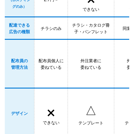
グのみ）
できない
で
配達できる
チラシ・カタログ冊
チラシのみ
同業
広告の種類
子・パンフレット
配布員の
配布員個人に
外注業者に
外
管理方法
委ねている
委ねている
委
×
△
デザイン
できない
テンプレート
テン