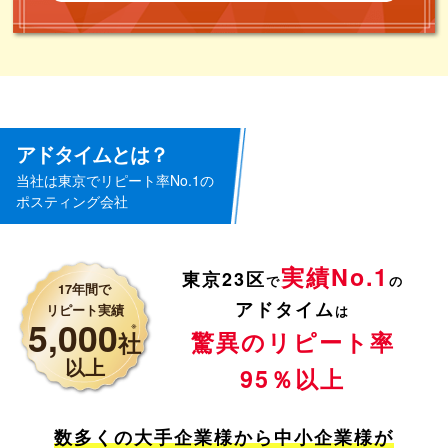
アドタイムとは？
当社は東京でリピート率No.1の
ポスティング会社
実績No.1
東京23区
で
の
17年間で
アドタイム
リピート実績
は
5,000
※
驚異のリピート率
社
以上
95％以上
数多くの大手企業様から中小企業様が