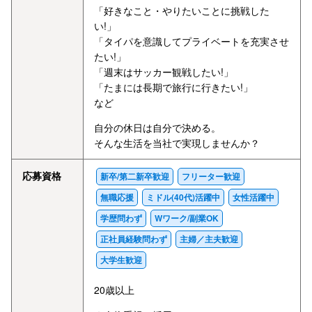
「好きなこと・やりたいことに挑戦した
い!」
「タイパを意識してプライベートを充実させ
たい!」
「週末はサッカー観戦したい!」
「たまには長期で旅行に行きたい!」
など
自分の休日は自分で決める。
そんな生活を当社で実現しませんか？
応募資格
新卒/第二新卒歓迎
フリーター歓迎
無職応援
ミドル(40代)活躍中
女性活躍中
学歴問わず
Wワーク/副業OK
正社員経験問わず
主婦／主夫歓迎
大学生歓迎
20歳以上