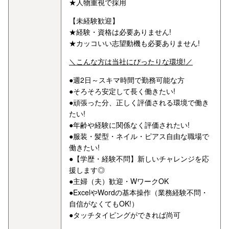
★人物重視で採用
【未経験歓迎】
★経験・資格は必要ありません!
★カッコいい志望動機も必要ありません!
＼こんな方は当社にぴったりな環境!／
●週2日～スキマ時間で勤務可能な方
●そろそろ安定して長く働きたい!
●頑張った分、正しく評価される環境で働き
たい!
●年齢や経験に関係なく評価されたい!
●服装・髪型・ネイル・ピアス自由な職場で
働きたい!
●【学歴・経験不問】新しいチャレンジを応
援します◎
●主婦（夫）歓迎・WワークOK
●ExcelやWordの基本操作（業務経験不問・
自信がなくてもOK!）
●タッチタイピングができれば尚可