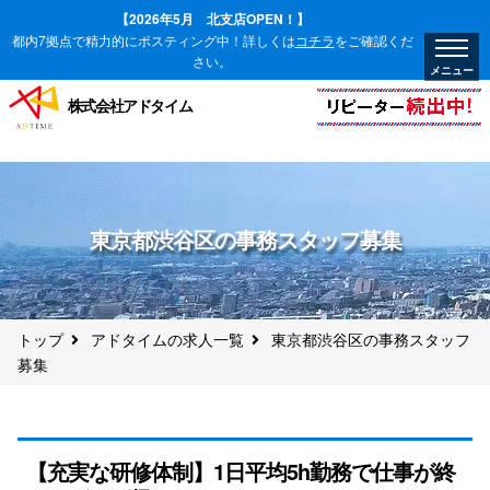
【2026年5月 北支店OPEN！】
都内7拠点で精力的にポスティング中！詳しくは
コチラ
をご確認くだ
さい。
株式会社アドタイム
東京都渋谷区の事務スタッフ募集
トップ
アドタイムの求人一覧
東京都渋谷区の事務スタッフ
募集
【充実な研修体制】1日平均5h勤務で仕事が終