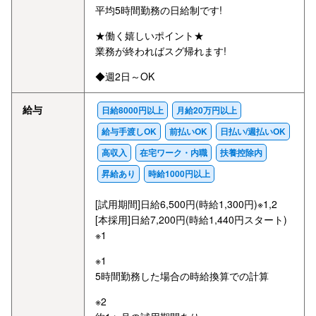
平均5時間勤務の日給制です!
★働く嬉しいポイント★
業務が終わればスグ帰れます!
◆週2日～OK
給与
日給8000円以上
月給20万円以上
給与手渡しOK
前払いOK
日払い/週払いOK
高収入
在宅ワーク・内職
扶養控除内
昇給あり
時給1000円以上
[試用期間]日給6,500円(時給1,300円)※1,2
[本採用]日給7,200円(時給1,440円スタート)
※1
※1
5時間勤務した場合の時給換算での計算
※2