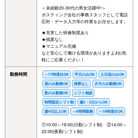
＜未経験20-30代の男女活躍中!＞
ポスティング会社の事務スタッフとして電話
応対・データ入力等の作業をお任せします。
★充実した研修制度あり
★残業なし
★マニュアル完備
など安心して働ける環境がありますよ♪お気
軽にご応募ください！
勤務時間
～17時退社OK
平日のみOK
土日祝のみOK
昼のみ勤務OK
残業なし
夕方のみ勤務OK
夜のみ勤務OK
シフト相談
時間固定シフト制
週2・3日からOK
週4日以上OK
～6時間勤務
～16時退社OK
①10:00～19:00(日勤/シフト制) ②14:00～
22:00(夜勤/シフト制)