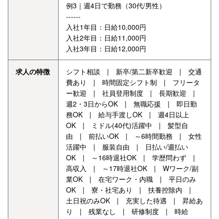
例3｜週4日で勤務（30代/男性）
------
入社1年目：日給10,000円
入社2年目：日給11,000円
入社3年目：日給12,000円
求人の特徴
シフト相談 | 新卒/第二新卒歓迎 | 交通
費あり | 時間固定シフト制 | フリータ
ー歓迎 | 社員登用制度 | 長期歓迎 |
週2・3日からOK | 無職応援 | 即日勤
務OK | 給与手渡しOK | 週4日以上
OK | ミドル(40代)活躍中 | 髪型自
由 | 前払いOK | ～6時間勤務 | 女性
活躍中 | 服装自由 | 日払い/週払い
OK | ～16時退社OK | 学歴問わず |
高収入 | ～17時退社OK | Wワーク/副
業OK | 在宅ワーク・内職 | 平日のみ
OK | 寮・社宅あり | 扶養控除内 |
土日祝のみOK | 充実した待遇 | 昇給あ
り | 残業なし | 研修制度 | 時給