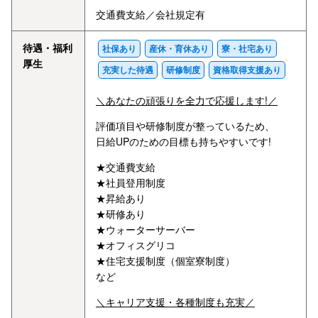
交通費支給／会社規定有
待遇・福利
社保あり
産休・育休あり
寮・社宅あり
厚生
充実した待遇
研修制度
資格取得支援あり
＼あなたの頑張りを全力で応援します!／
評価項目や研修制度が整っているため、
日給UPのための目標も持ちやすいです!
★交通費支給
★社員登用制度
★昇給あり
★研修あり
★ウォーターサーバー
★オフィスグリコ
★住宅支援制度（個室寮制度）
など
＼キャリア支援・各種制度も充実／