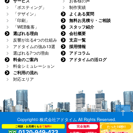
サービス
お客様の声
「ポスティング」
制作実績
「デザイン」
よくある質問
「印刷」
無料お見積り・ご相談
「WEB集客」
スタッフ紹介
選ばれる理由
会社概要
反響が出る4つの仕組み
支店一覧
アドタイムの強み13選
採用情報
選ばれる7つの理由
アドコラム
料金のご案内
アドタイムの活ログ
料金シミュレーション
ご利用の流れ
対応エリア
Copyright© 株式会社アドタイム All Rights Reserved.
ご相談・
お見積りも
全て無料!!
たった19秒
!!
完全
無料
0120-949-423