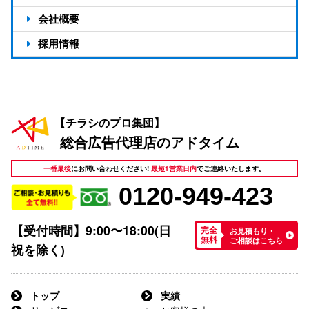
会社概要
会社概要
採用情報
支店一覧
スタッフ紹介
アドタイムの活ログ
【チラシのプロ集団】
総合広告代理店のアドタイム
一番最後
にお問い合わせください!
最短1営業日内
でご連絡いたします。
0120-949-423
【受付時間】9:00〜18:00(日
お見積もり・
完全
ご相談はこちら
無料
祝を除く)
トップ
実績