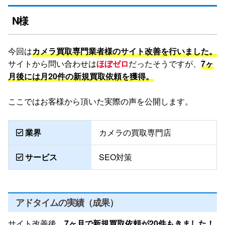
WEB集客
N様
SEO対策
今回は
カメラ買取専門業者様のサイト改善を行いました。
サイトから問い合わせは
ほぼゼロ
だったそうですが、
7ヶ
月後には月20件の新規買取依頼を獲得。
ここではお客様から頂いた実際の声を公開します。
業界
カメラの買取専門店
サービス
SEO対策
アドタイムの実績（成果）
サイト改善後、
7ヶ月で新規買取依頼が20件もきました！