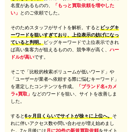
名度があるものの、
「もっと買取依頼を増やした
い」
とのご依頼でした。
そのためスタッフがサイトを解析。すると
ビッグキ
ーワードを狙いすぎており、上位表示の妨げになっ
ていると判明。
ビッグキーワードで上位表示できれ
ば高い集客力が狙えるものの、競争率が高く、
ハー
ドルが高い
です。
そこで「比較的検索ボリュームが低いワード」や
「ユーザーが業者へ依頼する際に悩むキーワード」
を選定したコンテンツを作成。
「ブランド名+カメ
ラ+買取」
などのワードを狙い、サイトを改善しま
した。
すると
6ヶ月目くらいでサイトが徐々に上位へ。
そ
れに伴いアクセス数や問い合わせが増え始めまし
た。7ヶ月後には
月に20件の新規買取依頼
をサイト