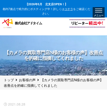
【2026年5月 北支店OPEN！】
都内7拠点で精力的にポスティング中！詳しくは
コチラ
をご確認くだ
さい。
株式会社アドタイム
【カメラの買取専門店N様のお客様の声】改善点
を的確に指摘してくれました
トップ
お客様の声
【カメラの買取専門店N様のお客様の声】
改善点を的確に指摘してくれました
2021.08.28