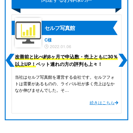
セルフ写真館
C様
2022.01.06
WEB集客
し
改善前と比べ約8ヶ月で申込数・売上ともに30％
改
SEO対策
以上UP！
ペット連れの方の評判も上々！
1
当社はセルフ写真館を運営する会社です。セルフフォ
当
トは需要があるものの、ライバル社が多く売上はなか
ナ
なか伸びませんでした。そ…
が
続きはこちら