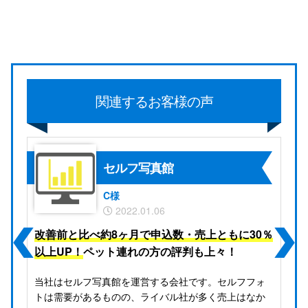
関連するお客様の声
セルフ写真館
C様
2022.01.06
WEB集客
）し
改善前と比べ約8ヶ月で申込数・売上ともに30％
改
SEO対策
以上UP！
ペット連れの方の評判も上々！
1
幼
当社はセルフ写真館を運営する会社です。セルフフォ
当
が
トは需要があるものの、ライバル社が多く売上はなか
ナ