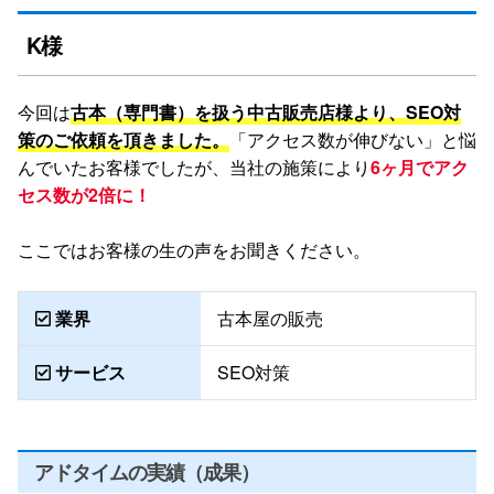
WEB集客
K様
SEO対策
今回は
古本（専門書）を扱う中古販売店様より、SEO対
策のご依頼を頂きました。
「アクセス数が伸びない」と悩
んでいたお客様でしたが、当社の施策により
6ヶ月でアク
セス数が2倍に！
ここではお客様の生の声をお聞きください。
業界
古本屋の販売
サービス
SEO対策
アドタイムの実績（成果）