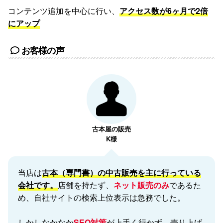
コンテンツ追加を中心に行い、
アクセス数が6ヶ月で2倍
にアップ
お客様の声
古本屋の販売
K様
当店は
古本（専門書）の中古販売を主に行っている
会社です。
店舗を持たず、
ネット販売のみ
であるた
め、自社サイトの検索上位表示は急務でした。
しかしなかなか
SEO対策
が上手く行かず、売り上げ