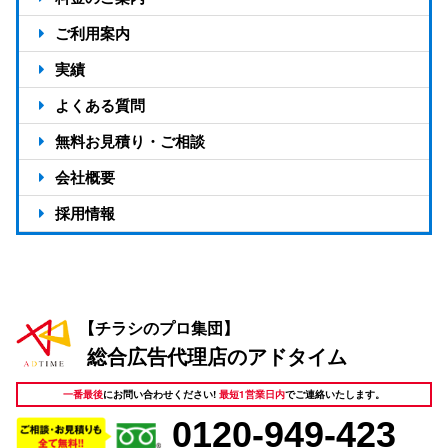
アドタイムの強み13選
料金のご案内
ご利用案内
選ばれる7つの理由
料金シミュレーション
ご利用の流れ
実績
対応エリア
お客様の声
よくある質問
制作実績
無料お見積り・ご相談
会社概要
会社概要
採用情報
支店一覧
スタッフ紹介
アドタイムの活ログ
【チラシのプロ集団】
総合広告代理店のアドタイム
一番最後
にお問い合わせください!
最短1営業日内
でご連絡いたします。
0120-949-423