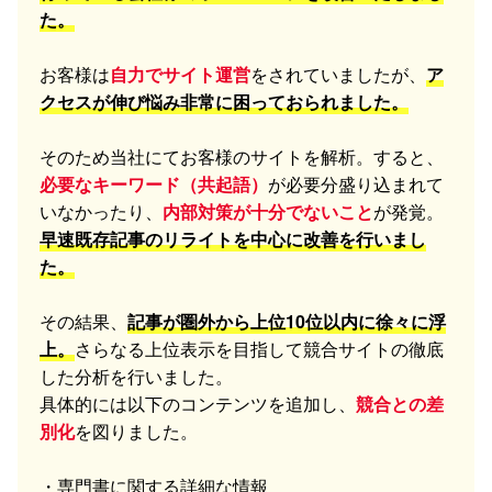
た。
お客様は
自力でサイト運営
をされていましたが、
ア
クセスが伸び悩み非常に困っておられました。
そのため当社にてお客様のサイトを解析。すると、
必要なキーワード（共起語）
が必要分盛り込まれて
いなかったり、
内部対策が十分でないこと
が発覚。
早速既存記事のリライトを中心に改善を行いまし
た。
その結果、
記事が圏外から上位10位以内に徐々に浮
上。
さらなる上位表示を目指して競合サイトの徹底
した分析を行いました。
具体的には以下のコンテンツを追加し、
競合との差
別化
を図りました。
・専門書に関する詳細な情報