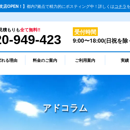
北支店OPEN！】
都内7拠点で精力的にポスティング中！詳しくは
コチラ
見積もりも
全て無料!!
受付時間
20-949-423
9:00〜18:00(日祝を除
ばれる理由
料金のご案内
ご利用案内
実績
アドコラム