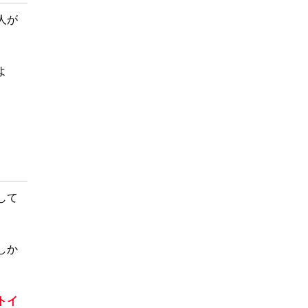
人が
。
よ
して
しか
トイ