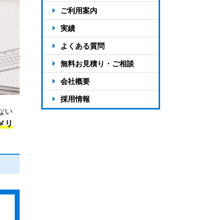
アドタイムの強み13選
料金のご案内
ご利用案内
選ばれる7つの理由
料金シミュレーション
ご利用の流れ
実績
対応エリア
お客様の声
よくある質問
制作実績
無料お見積り・ご相談
会社概要
会社概要
採用情報
ない
支店一覧
メリ
スタッフ紹介
アドタイムの活ログ