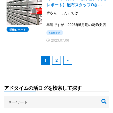
では続きをご覧ください。
レポート】配布スタッフOさ…
皆さん、こんにちは！
早速ですが、2023年5月期の葛飾支店
の活動レポートを報告いたします。
活動レポート
#葛飾支店
今月より配布スタッフOさんが入り、
2023.07.06
現場指導員として勤務することに。
では続きをご覧ください。
1
2
»
アドタイムの活ログを検索して探す