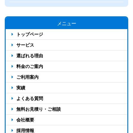
メニュー
トップページ
サービス
選ばれる理由
反響が出る4つの仕組み
料金のご案内
アドタイムの強み13選
料金のご案内
ご利用案内
選ばれる7つの理由
料金シミュレーション
ご利用の流れ
実績
対応エリア
お客様の声
よくある質問
制作実績
無料お見積り・ご相談
会社概要
会社概要
採用情報