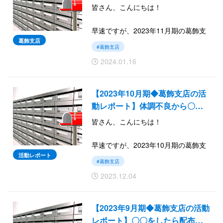
皆さん、こんにちは！
早速ですが、2023年11月期の葛飾支
店の活動レポートを報告いたしま
葛飾支店
#葛飾支店
す。最近は配布スタッフKさんの成長
2024.01.16
が楽しみですね。
では続きをご覧ください。
【2023年10月期◆葛飾支店の活
動レポート】体調不良から〇…
皆さん、こんにちは！
早速ですが、2023年10月期の葛飾支
店の活動レポートを報告いたしま
活動レポート
#葛飾支店
す。とある配布スタッフの配布枚数
2023.12.04
が伸びることに。
では続きをご覧ください。
【2023年9月期◆葛飾支店の活動
レポート】〇〇をしたら配布…