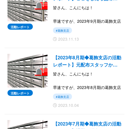
皆さん、こんにちは！
早速ですが、2023年9月期の葛飾支店
の活動レポートを報告いたします。
活動レポート
#葛飾支店
とある配布スタッフの配布枚数が伸
2023.11.13
びることに。
では続きをご覧ください。
【2023年8月期◆葛飾支店の活動
レポート】元配布スタッフか…
皆さん、こんにちは！
早速ですが、2023年8月期の葛飾支店
の活動レポートを報告いたします。
活動レポート
#葛飾支店
なんと元配布スタッフから復帰の連
2023.10.04
絡あり！
では続きをご覧ください。
【2023年7月期◆葛飾支店の活動