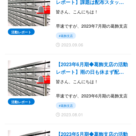
レポート】課題は配布スタッ…
皆さん、こんにちは！
早速ですが、2023年7月期の葛飾支店
の活動レポートを報告いたします。
活動レポート
#葛飾支店
今月も月間出勤数・月間配布枚数共
2023.09.06
に横ばいでしたが、思わぬトラブル
が続出…
【2023年6月期◆葛飾支店の活動
では続きをご覧ください。
レポート】雨の日も休まず配…
皆さん、こんにちは！
早速ですが、2023年6月期の葛飾支店
の活動レポートを報告いたします。
活動レポート
#葛飾支店
今月は目標未達ですが…安定した配
2023.08.01
布枚数を維持することができまし
た。
【2023年5月期◆葛飾支店の活動