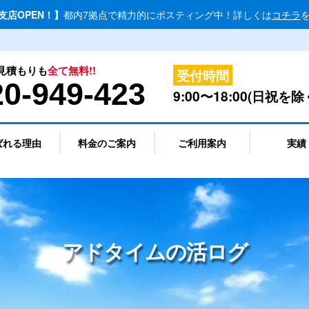
北支店OPEN！】
都内7拠点で精力的にポスティング中！詳しくは
コチラ
見積もりも
全て無料!!
受付時間
20-949-423
9:00〜18:00(日祝を除
ばれる理由
料金のご案内
ご利用案内
実績
アドタイムの活ログ