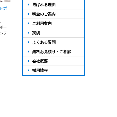
選ばれる理由
動レポ
反響が出る4つの仕組み
料金のご案内
、
アドタイムの強み13選
料金のご案内
ご利用案内
レポー
選ばれる7つの理由
料金シミュレーション
ご利用の流れ
実績
シデ
対応エリア
お客様の声
よくある質問
制作実績
無料お見積り・ご相談
会社概要
会社概要
採用情報
支店一覧
スタッフ紹介
アドタイムの活ログ