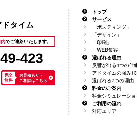
トップ
サービス
アドタイム
「ポスティング」
「デザイン」
日内
でご連絡いたします。
「印刷」
「WEB集客」
949-423
選ばれる理由
反響が出る4つの仕
アドタイムの強み13
お見積もり・
完全
選ばれる7つの理由
ご相談はこちら
無料
料金のご案内
料金シミュレーショ
ご利用の流れ
対応エリア