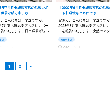
23年7月期◆練馬支店の活動レポ
【2023年6月期◆練馬支店の活
】猛暑が続く中、頑…
ート】逆境をバネにでき…
ん、こんにちは！早速ですが、
皆さん、こんにちは！早速ですが
3年7月期の練馬支店の活動レポー
2023年6月期の練馬支店の活動
報告いたします。日々猛暑が続い
トを報告いたします。突然のアク
ますが、めげずに配布いただいて
ントで悪戦苦闘…
支店
#練馬支店
ます！
3.09.06
2023.08.01
では続きをご覧ください。
続きをご覧ください。
1
2
»