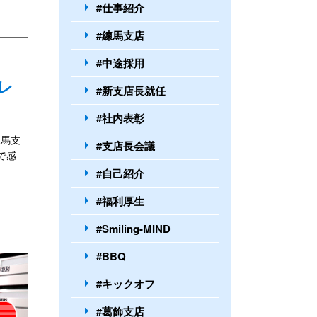
#仕事紹介
#練馬支店
#中途採用
動レ
#新支店長就任
#社内表彰
練馬支
#支店長会議
で感
#自己紹介
#福利厚生
#Smiling-MIND
#BBQ
#キックオフ
#葛飾支店