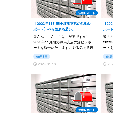
活動レポート
【2023年11月期◆練馬支店の活動レ
【20
ポート】やる気ある若い…
ポー
皆さん、こんにちは！早速ですが、
皆さ
2023年11月期の練馬支店の活動レポ
202
ートを報告いたします。やる気ある若
ート
い力を借り練馬支店を拡大します！
ラか
#練馬支店
#練馬
2024.01.16
202
では続きをご覧ください。
では
活動レポート