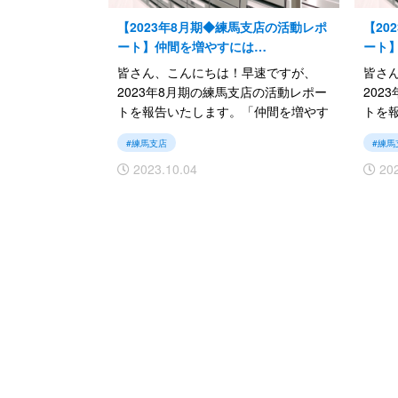
【2023年8月期◆練馬支店の活動レポ
【20
ート】仲間を増やすには…
ート
皆さん、こんにちは！早速ですが、
皆さ
2023年8月期の練馬支店の活動レポー
202
トを報告いたします。「仲間を増やす
トを
にはどうしたら良いか？」の模索中で
てい
#練馬支店
#練馬
す。
おり
2023.10.04
202
では続きをご覧ください。
では