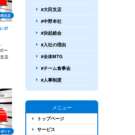
#大田支店
練馬支店
#中野本社
動レポ
#決起総会
、
#入社の理由
レポー
#全体MTG
支店
#チーム食事会
#人事制度
メニュー
トップページ
サービス
レポート