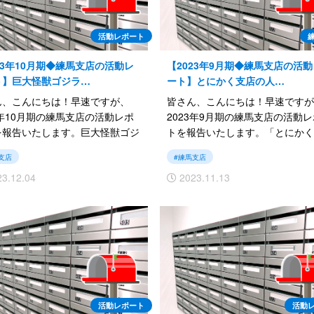
活動レポート
23年10月期◆練馬支店の活動レ
【2023年9月期◆練馬支店の活
ト】巨大怪獣ゴジラ…
ート】とにかく支店の人…
ん、こんにちは！早速ですが、
皆さん、こんにちは！早速ですが
3年10月期の練馬支店の活動レポ
2023年9月期の練馬支店の活動
を報告いたします。巨大怪獣ゴジ
トを報告いたします。「とにかく
ら学ぶポジティブ思考とは？
の人を増やすことが第一」です。
支店
#練馬支店
3.12.04
2023.11.13
続きをご覧ください。
では続きをご覧ください。
活動レポート
活動