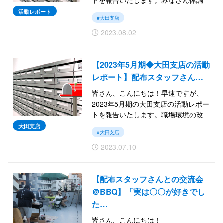
トを報告いたします。みなさん体調
不良や欠勤などトラブルなく、安定
活動レポート
#大田支店
して配布いただいています！
2023.08.02
では続きをご覧ください。
【2023年5月期◆大田支店の活動
レポート】配布スタッフさん…
皆さん、こんにちは！早速ですが、
2023年5月期の大田支店の活動レポー
トを報告いたします。職場環境の改
善に奮闘する日々で少しずつ配布枚
大田支店
#大田支店
数も増えてきました！
2023.07.10
では続きをご覧ください。
【配布スタッフさんとの交流会
＠BBQ】「実は〇〇が好きでし
た…
皆さん、こんにちは！