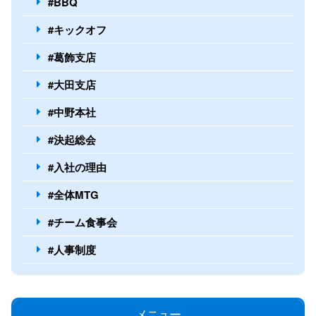
#BBQ
#キックオフ
#葛飾支店
#大田支店
#中野本社
#決起総会
#入社の理由
#全体MTG
#チーム食事会
#人事制度
メニュー