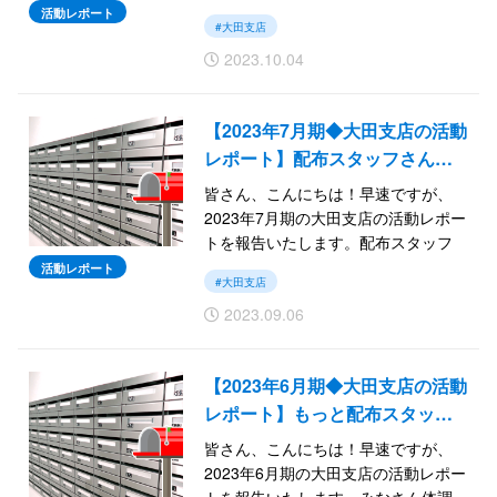
さんとコミュニケーションを図り、
活動レポート
#大田支店
解決したことがさまざま。
2023.10.04
では続きをご覧ください。
【2023年7月期◆大田支店の活動
レポート】配布スタッフさん…
皆さん、こんにちは！早速ですが、
2023年7月期の大田支店の活動レポー
トを報告いたします。配布スタッフ
さんのことを知る機会が増えてき
活動レポート
#大田支店
て、トラブルなく安定して配布いた
2023.09.06
だいているため、感謝です！
では続きをご覧ください。
【2023年6月期◆大田支店の活動
レポート】もっと配布スタッ…
皆さん、こんにちは！早速ですが、
2023年6月期の大田支店の活動レポー