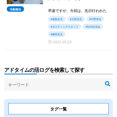
活動報告
早速ですが、今回は、先日行われた
「配布員さんとの交流会」をご紹介
#葛飾支店
#大田支店
#中野本社
します。初めて配布員さん同士や社
#ポスティングスタッフ
#社内交流会
員との顔合わせに「どんな人なんだ
ろう？」「意外な共通点を発見！」
#練馬支店
などドキドキとワクワクが止まらな
2023.05.29
い雰囲気で終始、盛り上がりまし
た。
さて、どんな話題で盛り上がったの
アドタイムの活ログを検索して探す
でしょうか？…一部始終を公開しま
す！
では続きをご覧ください。
タグ一覧