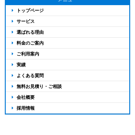
トップページ
サービス
選ばれる理由
反響が出る4つの仕組み
料金のご案内
アドタイムの強み13選
料金のご案内
ご利用案内
選ばれる7つの理由
料金シミュレーション
ご利用の流れ
実績
対応エリア
お客様の声
よくある質問
制作実績
無料お見積り・ご相談
会社概要
会社概要
採用情報
支店一覧
スタッフ紹介