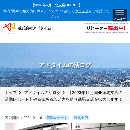
【2026年5月 北支店OPEN！】
都内7拠点で精力的にポスティング中！詳しくは
コチラ
をご確認くだ
さい。
株式会社アドタイム
アドタイムの活ログ
トップ
アドタイムの活ログ
【2023年11月期◆練馬支店の
活動レポート】やる気ある若い力を借り練馬支店を拡大します！
公開日：
2024.01.16
活動レポート
練馬支店