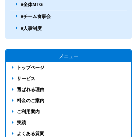
#全体MTG
#チーム食事会
#人事制度
メニュー
トップページ
サービス
選ばれる理由
反響が出る4つの仕組み
料金のご案内
アドタイムの強み13選
料金のご案内
ご利用案内
選ばれる7つの理由
料金シミュレーション
ご利用の流れ
実績
対応エリア
お客様の声
よくある質問