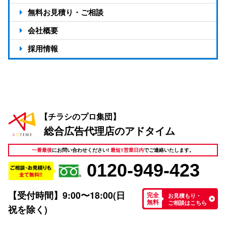
制作実績
無料お見積り・ご相談
会社概要
会社概要
採用情報
支店一覧
スタッフ紹介
アドタイムの活ログ
【チラシのプロ集団】
総合広告代理店のアドタイム
一番最後
にお問い合わせください!
最短1営業日内
でご連絡いたします。
0120-949-423
【受付時間】9:00〜18:00(日
お見積もり・
完全
ご相談はこちら
無料
祝を除く)