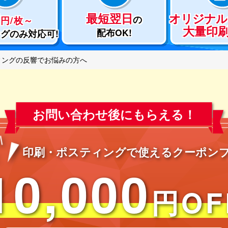
7
最短翌日
オリジナル
の
円/枚～
大量印
配布OK!
ング
のみ対応可!
ィングの反響でお悩みの方へ
お問い合わせ後にもらえる！
引
印刷・ポスティングで使える
クーポン
10,000
円OF