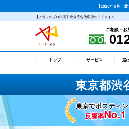
【2026年5月 
【チラシのプロ集団】総合広告代理店のアドタイム
ご相談・お
01
トップ
サービス
選
東京都渋
東京でポスティン
No.1
反響率