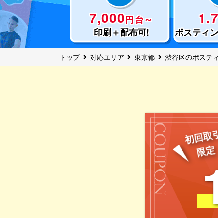
7,000
1.
円台～
印刷＋配布可!
ポスティ
トップ
対応エリア
東京都
渋谷区のポステ
初回取
限定