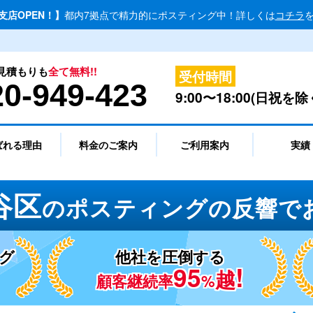
北支店OPEN！】
都内7拠点で精力的にポスティング中！詳しくは
コチラ
見積もりも
全て無料!!
受付時間
20-949-423
9:00〜18:00(日祝を除
ばれる理由
料金のご案内
ご利用案内
実績
谷区
の
ポスティングの反響で
グ
他社を圧倒する
95
!
越
顧客継続率
%