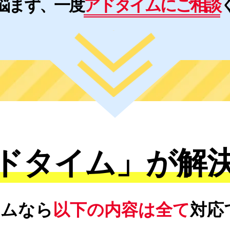
悩まず、
一度
アドタイムに
ご相談
ドタイム」が解
イムなら
以下の内容は全て
対応