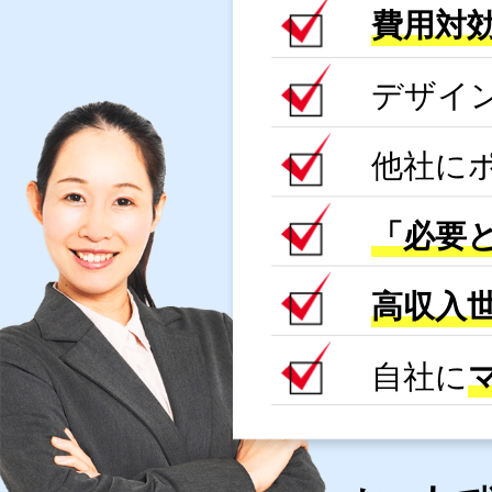
費用対
デザイ
他社に
「必要
高収入
自社に