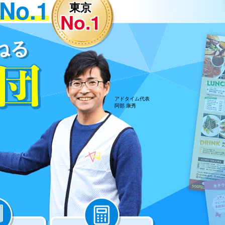
o.1
東京
No.1
ねる
アドタイム代表
阿部 康秀