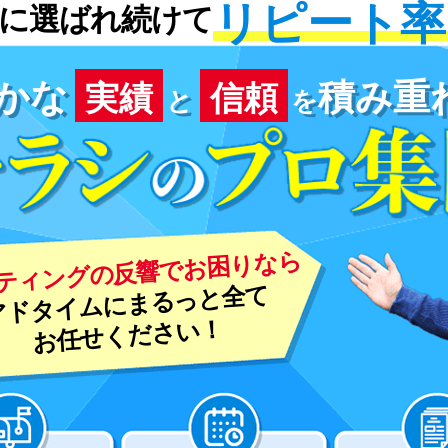
リピート率N
に選ばれ続けて
かな
積み重
実績
信頼
と
を
ティングの反響でお困りなら
アドタイムにまるっと全て
お任せください！