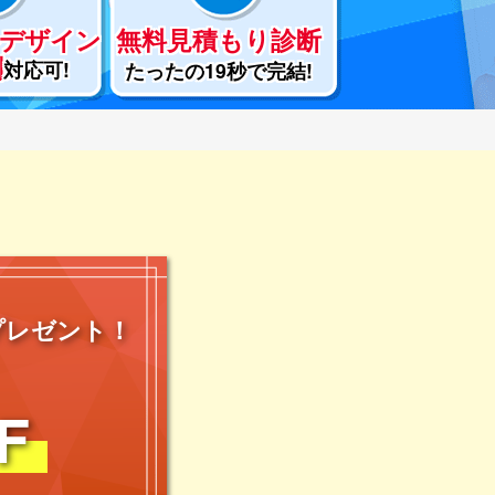
デザイン
無料見積もり
診断
刷
対応可!
たったの
19秒で完結!
プレゼント！
F