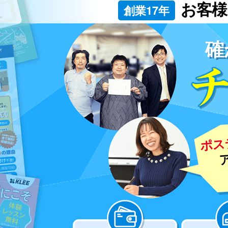
お客様
創業17年
確
ポス