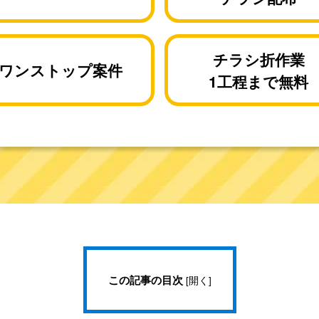
チラシ折作業
ワンストップ案件
1工程まで無料
この記事の目次
[
開く
]