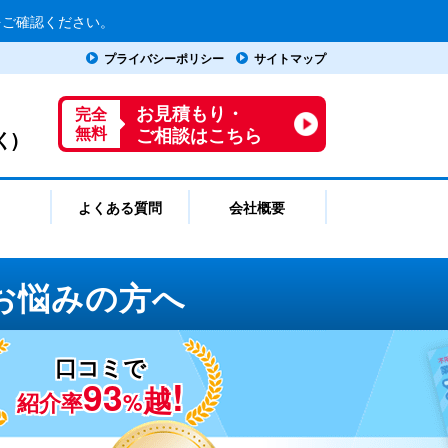
をご確認ください。
プライバシーポリシー
サイトマップ
お見積もり・
完全
ご相談はこちら
く)
無料
よくある質問
会社概要
お悩みの方へ
口コミで
93
!
越
紹介率
%