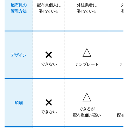
配布員の
配布員個人に
外注業者に
外
管理方法
委ねている
委ねている
委
×
△
デザイン
できない
テンプレート
テン
×
△
印刷
できるが
で
できない
配布単価が高い
配布