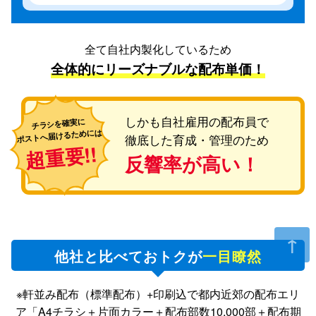
全て自社内製化しているため
全体的にリーズナブルな配布単価！
しかも自社雇用の配布員で
チラシを確実に
ポストへ届けるためには
徹底した育成・管理のため
超重要!!
反響率が高い！
他社と比べておトクが
一目瞭然
※軒並み配布（標準配布）+印刷込で都内近郊の配布エリ
ア「A4チラシ＋片面カラー＋配布部数10,000部＋配布期