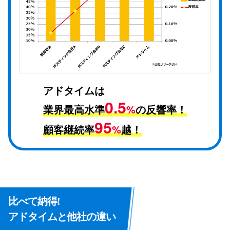
アドタイムは
0.5
業界最高水準
%
の反響率！
95
顧客継続率
%
越！
比べて納得!
アドタイムと他社の違い