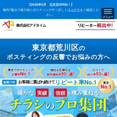
【2026年5月 北支店OPEN！】
都内7拠点で精力的にポスティング中！詳しくは
コチラ
をご確認くだ
さい。
株式会社アドタイム
東京都荒川区
の
ポスティングの反響でお悩みの方へ
東京でポスティング
他社を圧倒する
口コミで
No.1
95
!
93
!
越
越
反響率
顧客継続率
%
紹介率
%
リピート率No.1
創業17年
お客様に選ばれ続けて
東京
No.1
確かな
積み重ねる
実績
信頼
と
を