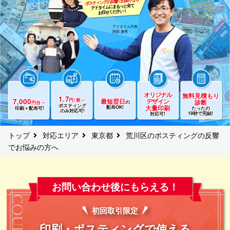
ポスティングの反響でお困りなら
アドタイムにまるっと全て
お任せください！
アドタイム代表
阿部 康秀
オリジナル
無料見積もり
1.7
円/枚～
7,000
最短翌日
デザイン
診断
円台～
の
ポスティング
配布OK!
大量印刷
印刷＋配布可!
たったの
のみ対応可!
19秒で完結!
対応可!
トップ
対応エリア
東京都
荒川区のポスティングの反響
でお悩みの方へ
お問い合わせ後にもらえる！
初回取引
限定
印刷・ポスティングで使える