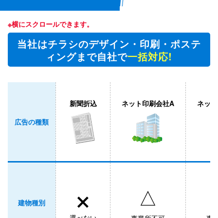
※横にスクロールできます。
当社はチラシのデザイン・印刷・ポステ
ィングまで自社で
一括対応!
新聞折込
ネット印刷会社A
ネット
広告の種類
×
△
建物種別
選べない
事業所不可
事