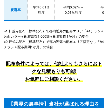
平均0.01％
平均0.02％～
平均
反響率
程度
0.03％程度
0.
※1 軒並み配布（標準配布）で都内近郊の配布エリア「A4チラシ＋
片面カラー＋配布部数1,000部＋配布期間1か月」の場合
※2 軒並み配布（標準配布）で都内近郊の配布エリア指定なし「A4
チラシ＋配布期間1か月」の場合
配布条件によっては、他社よりもさらにおト
クな見積もりも可能!
お気軽にご相談ください。
【業界の裏事情】当社が選ばれる理由を