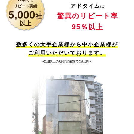
アドタイム
リピート実績
は
5,000
※
驚異のリピート率
社
以上
95％以上
数多くの大手企業様から中小企業様が
ご利用いただいております。
※2回以上の取引実績数で当社調べ