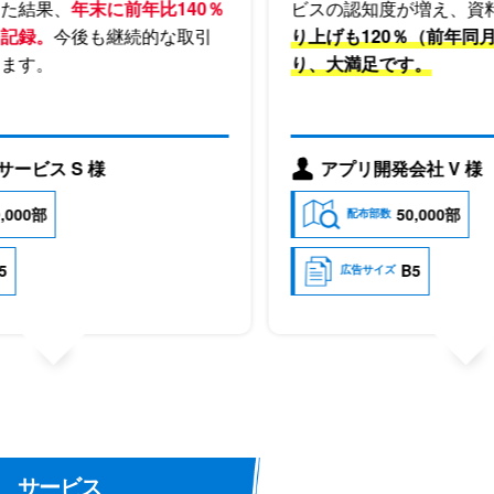
末に前年比140％
ビスの認知度が増え、資料請求が増加
も継続的な取引
り上げも120％（前年同月比）アップ
り、大満足です。
様
アプリ開発会社 V 様
50,000部
配布部数
B5
広告サイズ
サービス