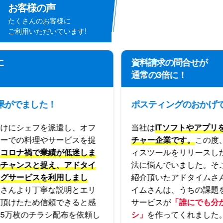
お客様の声
たくさんのお客様に
ご利用いただいています!
資料請求の問合せが
通常の3倍に！
た！
ポスティングのおかげです
を派遣し、オフ
当社は
ITソフトやアプリを開発してい
やサービスを提
チャー企業です。
この度、バーチャル
業績が低迷しま
ィスツールをリリースしたものの、宣
捉え、アドタイ
法に悩んでいました。そこで知り合い
を利用しまし
紹介頂いたアドタイムさんに相談。ア
寧な説明とエリ
イムさんは、うちの課題を一発で見抜
信頼できると感
サービスが
「誰にでも分かる見やすい
ラシ配布を依頼し
シ」
を作ってくれました。その結果、