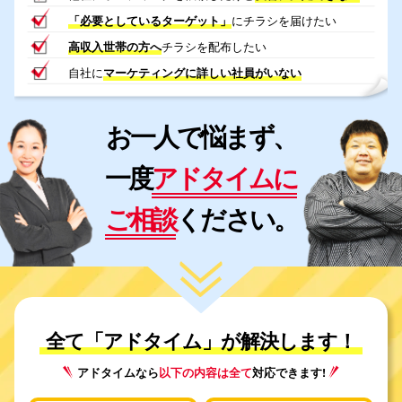
「必要としているターゲット」
にチラシを届けたい
高収入世帯の方へ
チラシを配布したい
自社に
マーケティングに詳しい社員がいない
お一人で悩まず、
一度
アドタイムに
ご相談
ください。
全て「アドタイム」が解決します！
アドタイムなら
以下の内容は全て
対応できます!